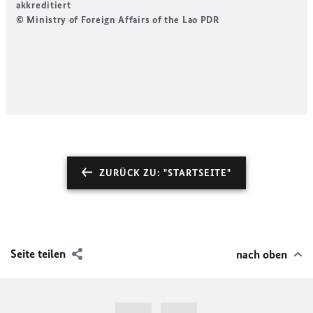
akkreditiert
N
© Ministry of Foreign Affairs of the Lao PDR
E
P
©
ZURÜCK ZU: "STARTSEITE"
Seite teilen
nach oben